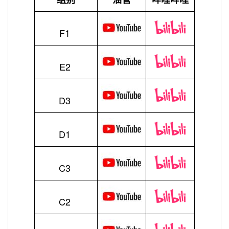
F1
E2
D3
D1
C3
C2